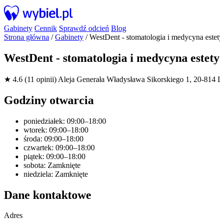
Gabinety
Cennik
Sprawdź odcień
Blog
Strona główna
/
Gabinety
/
WestDent - stomatologia i medycyna este
WestDent - stomatologia i medycyna estet
★ 4.6 (11 opinii)
Aleja Generała Władysława Sikorskiego 1, 20-814 L
Godziny otwarcia
poniedziałek: 09:00–18:00
wtorek: 09:00–18:00
środa: 09:00–18:00
czwartek: 09:00–18:00
piątek: 09:00–18:00
sobota: Zamknięte
niedziela: Zamknięte
Dane kontaktowe
Adres