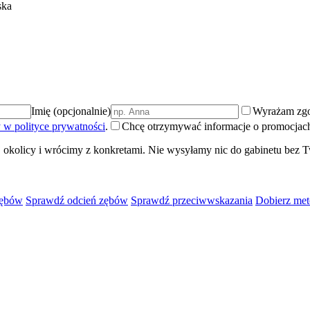
ska
Imię (opcjonalnie)
Wyrażam zgo
 w polityce prywatności
.
Chcę otrzymywać informacje o promocjach 
 okolicy i wrócimy z konkretami. Nie wysyłamy nic do gabinetu bez T
zębów
Sprawdź odcień zębów
Sprawdź przeciwwskazania
Dobierz met