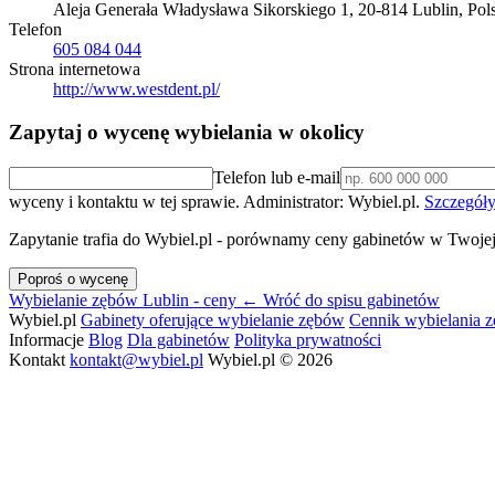
Aleja Generała Władysława Sikorskiego 1, 20-814 Lublin, Pol
Telefon
605 084 044
Strona internetowa
http://www.westdent.pl/
Zapytaj o wycenę wybielania w okolicy
Telefon lub e-mail
wyceny i kontaktu w tej sprawie. Administrator: Wybiel.pl.
Szczegóły
Zapytanie trafia do Wybiel.pl - porównamy ceny gabinetów w Twojej
Poproś o wycenę
Wybielanie zębów Lublin - ceny
← Wróć do spisu gabinetów
Wybiel.pl
Gabinety oferujące wybielanie zębów
Cennik wybielania 
Informacje
Blog
Dla gabinetów
Polityka prywatności
Kontakt
kontakt@wybiel.pl
Wybiel.pl © 2026