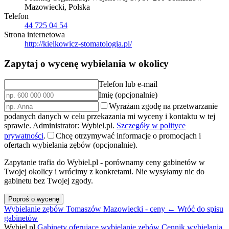
Mazowiecki, Polska
Telefon
44 725 04 54
Strona internetowa
http://kielkowicz-stomatologia.pl/
Zapytaj o wycenę wybielania w okolicy
Telefon lub e-mail
Imię (opcjonalnie)
Wyrażam zgodę na przetwarzanie
podanych danych w celu przekazania mi wyceny i kontaktu w tej
sprawie. Administrator: Wybiel.pl.
Szczegóły w polityce
prywatności
.
Chcę otrzymywać informacje o promocjach i
ofertach wybielania zębów (opcjonalnie).
Zapytanie trafia do Wybiel.pl - porównamy ceny gabinetów w
Twojej okolicy i wrócimy z konkretami. Nie wysyłamy nic do
gabinetu bez Twojej zgody.
Poproś o wycenę
Wybielanie zębów Tomaszów Mazowiecki - ceny
← Wróć do spisu
gabinetów
Wybiel.pl
Gabinety oferujące wybielanie zębów
Cennik wybielania