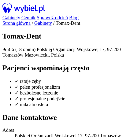
Gabinety
Cennik
Sprawdź odcień
Blog
Strona główna
/
Gabinety
/
Tomax-Dent
Tomax-Dent
★ 4.6 (18 opinii)
Polskiej Organizacji Wojskowej 17, 97-200
Tomaszów Mazowiecki, Polska
Pacjenci wspominają często
✓
ratuje zęby
✓
pełen profesjonalizm
✓
bezbolesne leczenie
✓
profesjonalne podejście
✓
miła atmosfera
Dane kontaktowe
Adres
Polskiej Organizacji Wojskowej 17, 97-200 Tomaszów