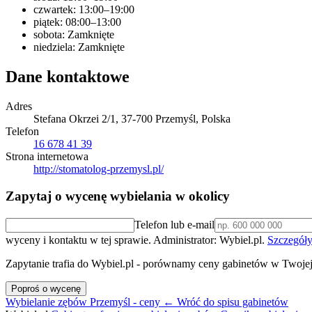
czwartek: 13:00–19:00
piątek: 08:00–13:00
sobota: Zamknięte
niedziela: Zamknięte
Dane kontaktowe
Adres
Stefana Okrzei 2/1, 37-700 Przemyśl, Polska
Telefon
16 678 41 39
Strona internetowa
http://stomatolog-przemysl.pl/
Zapytaj o wycenę wybielania w okolicy
Telefon lub e-mail
wyceny i kontaktu w tej sprawie. Administrator: Wybiel.pl.
Szczegóły
Zapytanie trafia do Wybiel.pl - porównamy ceny gabinetów w Twojej
Poproś o wycenę
Wybielanie zębów Przemyśl - ceny
← Wróć do spisu gabinetów