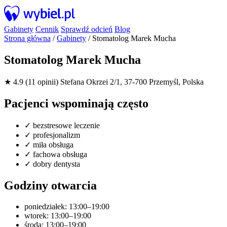
Gabinety
Cennik
Sprawdź odcień
Blog
Strona główna
/
Gabinety
/
Stomatolog Marek Mucha
Stomatolog Marek Mucha
★ 4.9 (11 opinii)
Stefana Okrzei 2/1, 37-700 Przemyśl, Polska
Pacjenci wspominają często
✓
bezstresowe leczenie
✓
profesjonalizm
✓
miła obsługa
✓
fachowa obsługa
✓
dobry dentysta
Godziny otwarcia
poniedziałek: 13:00–19:00
wtorek: 13:00–19:00
środa: 13:00–19:00