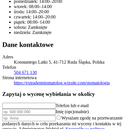
poniedziałek: 14:00–20:00
wtorek: 08:00–14:00
środa: 14:00–20:00
czwartek: 14:00–20:00
piątek: 08:00–14:00
sobota: Zamknięte
niedziela: Zamknięte
Dane kontaktowe
Adres
Konstantego Latki 5, 41-712 Ruda Śląska, Polska
Telefon
504 671 130
Strona internetowa
https://extradentstomatolog.wixsite.com/stomatologia
Zapytaj o wycenę wybielania w okolicy
Telefon lub e-mail
Imię (opcjonalnie)
Wyrażam zgodę na przetwarzanie
podanych danych w celu przekazania mi wyceny i kontaktu w tej
sprawie. Administrator: Wybiel.pl.
Szczegóły w polityce