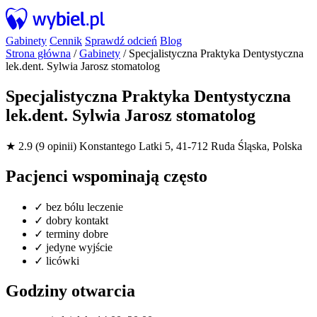
Gabinety
Cennik
Sprawdź odcień
Blog
Strona główna
/
Gabinety
/
Specjalistyczna Praktyka Dentystyczna
lek.dent. Sylwia Jarosz stomatolog
Specjalistyczna Praktyka Dentystyczna
lek.dent. Sylwia Jarosz stomatolog
★ 2.9 (9 opinii)
Konstantego Latki 5, 41-712 Ruda Śląska, Polska
Pacjenci wspominają często
✓
bez bólu leczenie
✓
dobry kontakt
✓
terminy dobre
✓
jedyne wyjście
✓
licówki
Godziny otwarcia