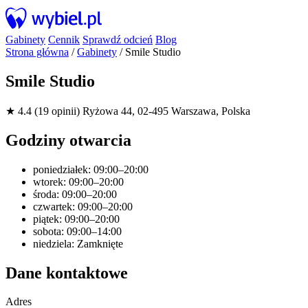
Gabinety
Cennik
Sprawdź odcień
Blog
Strona główna
/
Gabinety
/
Smile Studio
Smile Studio
★ 4.4 (19 opinii)
Ryżowa 44, 02-495 Warszawa, Polska
Godziny otwarcia
poniedziałek: 09:00–20:00
wtorek: 09:00–20:00
środa: 09:00–20:00
czwartek: 09:00–20:00
piątek: 09:00–20:00
sobota: 09:00–14:00
niedziela: Zamknięte
Dane kontaktowe
Adres