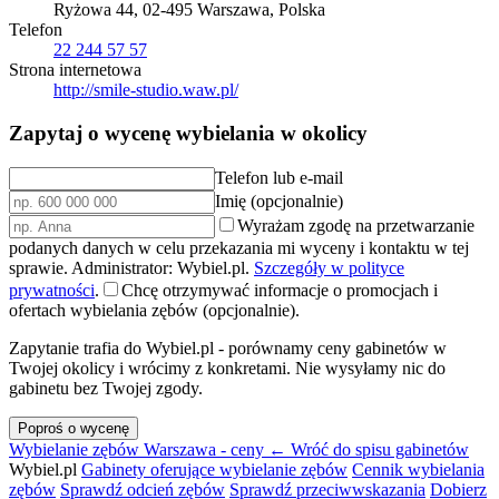
Ryżowa 44, 02-495 Warszawa, Polska
Telefon
22 244 57 57
Strona internetowa
http://smile-studio.waw.pl/
Zapytaj o wycenę wybielania w okolicy
Telefon lub e-mail
Imię (opcjonalnie)
Wyrażam zgodę na przetwarzanie
podanych danych w celu przekazania mi wyceny i kontaktu w tej
sprawie. Administrator: Wybiel.pl.
Szczegóły w polityce
prywatności
.
Chcę otrzymywać informacje o promocjach i
ofertach wybielania zębów (opcjonalnie).
Zapytanie trafia do Wybiel.pl - porównamy ceny gabinetów w
Twojej okolicy i wrócimy z konkretami. Nie wysyłamy nic do
gabinetu bez Twojej zgody.
Poproś o wycenę
Wybielanie zębów Warszawa - ceny
← Wróć do spisu gabinetów
Wybiel.pl
Gabinety oferujące wybielanie zębów
Cennik wybielania
zębów
Sprawdź odcień zębów
Sprawdź przeciwwskazania
Dobierz