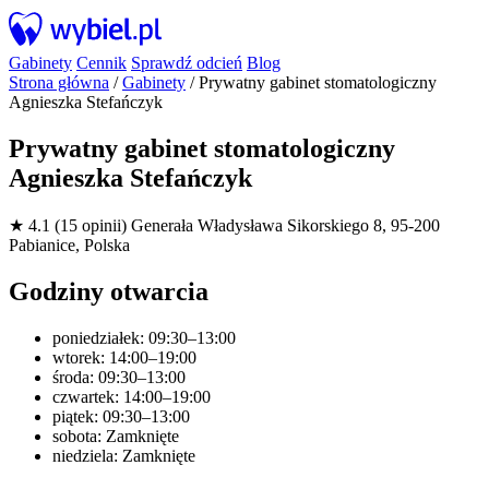
Gabinety
Cennik
Sprawdź odcień
Blog
Strona główna
/
Gabinety
/
Prywatny gabinet stomatologiczny
Agnieszka Stefańczyk
Prywatny gabinet stomatologiczny
Agnieszka Stefańczyk
★ 4.1 (15 opinii)
Generała Władysława Sikorskiego 8, 95-200
Pabianice, Polska
Godziny otwarcia
poniedziałek: 09:30–13:00
wtorek: 14:00–19:00
środa: 09:30–13:00
czwartek: 14:00–19:00
piątek: 09:30–13:00
sobota: Zamknięte
niedziela: Zamknięte