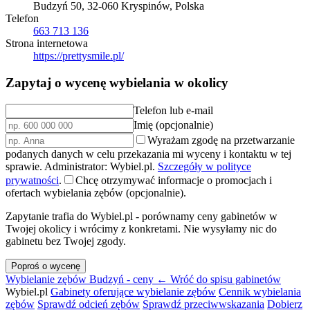
Budzyń 50, 32-060 Kryspinów, Polska
Telefon
663 713 136
Strona internetowa
https://prettysmile.pl/
Zapytaj o wycenę wybielania w okolicy
Telefon lub e-mail
Imię (opcjonalnie)
Wyrażam zgodę na przetwarzanie
podanych danych w celu przekazania mi wyceny i kontaktu w tej
sprawie. Administrator: Wybiel.pl.
Szczegóły w polityce
prywatności
.
Chcę otrzymywać informacje o promocjach i
ofertach wybielania zębów (opcjonalnie).
Zapytanie trafia do Wybiel.pl - porównamy ceny gabinetów w
Twojej okolicy i wrócimy z konkretami. Nie wysyłamy nic do
gabinetu bez Twojej zgody.
Poproś o wycenę
Wybielanie zębów Budzyń - ceny
← Wróć do spisu gabinetów
Wybiel.pl
Gabinety oferujące wybielanie zębów
Cennik wybielania
zębów
Sprawdź odcień zębów
Sprawdź przeciwwskazania
Dobierz