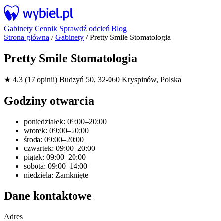
Gabinety
Cennik
Sprawdź odcień
Blog
Strona główna
/
Gabinety
/
Pretty Smile Stomatologia
Pretty Smile Stomatologia
★ 4.3 (17 opinii)
Budzyń 50, 32-060 Kryspinów, Polska
Godziny otwarcia
poniedziałek: 09:00–20:00
wtorek: 09:00–20:00
środa: 09:00–20:00
czwartek: 09:00–20:00
piątek: 09:00–20:00
sobota: 09:00–14:00
niedziela: Zamknięte
Dane kontaktowe
Adres