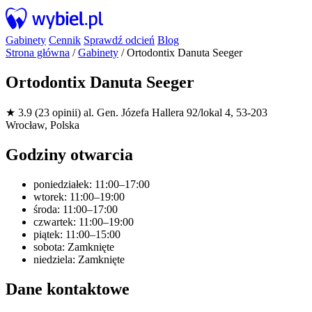
Gabinety
Cennik
Sprawdź odcień
Blog
Strona główna
/
Gabinety
/
Ortodontix Danuta Seeger
Ortodontix Danuta Seeger
★ 3.9 (23 opinii)
al. Gen. Józefa Hallera 92/lokal 4, 53-203
Wrocław, Polska
Godziny otwarcia
poniedziałek: 11:00–17:00
wtorek: 11:00–19:00
środa: 11:00–17:00
czwartek: 11:00–19:00
piątek: 11:00–15:00
sobota: Zamknięte
niedziela: Zamknięte
Dane kontaktowe