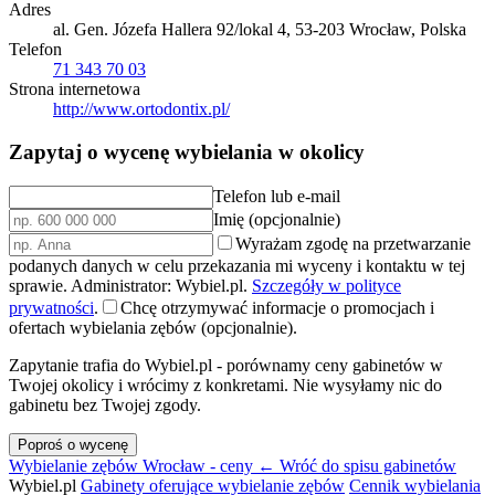
Adres
al. Gen. Józefa Hallera 92/lokal 4, 53-203 Wrocław, Polska
Telefon
71 343 70 03
Strona internetowa
http://www.ortodontix.pl/
Zapytaj o wycenę wybielania w okolicy
Telefon lub e-mail
Imię (opcjonalnie)
Wyrażam zgodę na przetwarzanie
podanych danych w celu przekazania mi wyceny i kontaktu w tej
sprawie. Administrator: Wybiel.pl.
Szczegóły w polityce
prywatności
.
Chcę otrzymywać informacje o promocjach i
ofertach wybielania zębów (opcjonalnie).
Zapytanie trafia do Wybiel.pl - porównamy ceny gabinetów w
Twojej okolicy i wrócimy z konkretami. Nie wysyłamy nic do
gabinetu bez Twojej zgody.
Poproś o wycenę
Wybielanie zębów Wrocław - ceny
← Wróć do spisu gabinetów
Wybiel.pl
Gabinety oferujące wybielanie zębów
Cennik wybielania