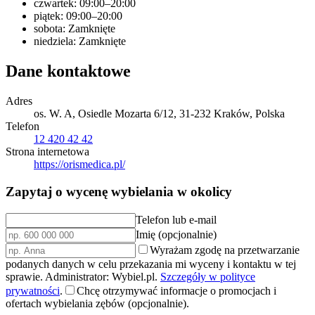
czwartek: 09:00–20:00
piątek: 09:00–20:00
sobota: Zamknięte
niedziela: Zamknięte
Dane kontaktowe
Adres
os. W. A, Osiedle Mozarta 6/12, 31-232 Kraków, Polska
Telefon
12 420 42 42
Strona internetowa
https://orismedica.pl/
Zapytaj o wycenę wybielania w okolicy
Telefon lub e-mail
Imię (opcjonalnie)
Wyrażam zgodę na przetwarzanie
podanych danych w celu przekazania mi wyceny i kontaktu w tej
sprawie. Administrator: Wybiel.pl.
Szczegóły w polityce
prywatności
.
Chcę otrzymywać informacje o promocjach i
ofertach wybielania zębów (opcjonalnie).