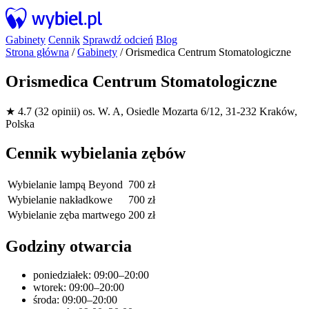
Gabinety
Cennik
Sprawdź odcień
Blog
Strona główna
/
Gabinety
/
Orismedica Centrum Stomatologiczne
Orismedica Centrum Stomatologiczne
★ 4.7 (32 opinii)
os. W. A, Osiedle Mozarta 6/12, 31-232 Kraków,
Polska
Cennik wybielania zębów
Wybielanie lampą Beyond
700 zł
Wybielanie nakładkowe
700 zł
Wybielanie zęba martwego
200 zł
Godziny otwarcia
poniedziałek: 09:00–20:00
wtorek: 09:00–20:00
środa: 09:00–20:00