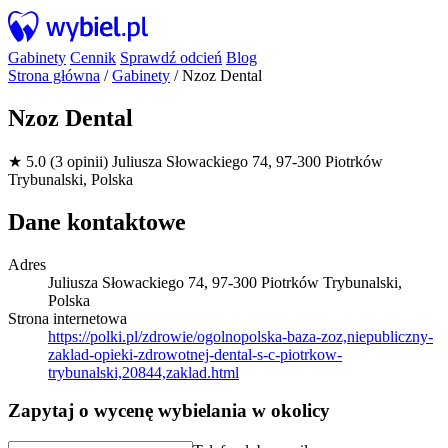
Gabinety
Cennik
Sprawdź odcień
Blog
Strona główna
/
Gabinety
/
Nzoz Dental
Nzoz Dental
★ 5.0 (3 opinii)
Juliusza Słowackiego 74, 97-300 Piotrków
Trybunalski, Polska
Dane kontaktowe
Adres
Juliusza Słowackiego 74, 97-300 Piotrków Trybunalski,
Polska
Strona internetowa
https://polki.pl/zdrowie/ogolnopolska-baza-zoz,niepubliczny-
zaklad-opieki-zdrowotnej-dental-s-c-piotrkow-
trybunalski,20844,zaklad.html
Zapytaj o wycenę wybielania w okolicy