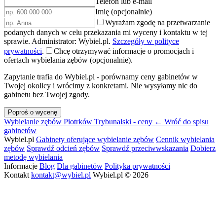
Telefon lub e-mail
Imię (opcjonalnie)
Wyrażam zgodę na przetwarzanie
podanych danych w celu przekazania mi wyceny i kontaktu w tej
sprawie. Administrator: Wybiel.pl.
Szczegóły w polityce
prywatności
.
Chcę otrzymywać informacje o promocjach i
ofertach wybielania zębów (opcjonalnie).
Zapytanie trafia do Wybiel.pl - porównamy ceny gabinetów w
Twojej okolicy i wrócimy z konkretami. Nie wysyłamy nic do
gabinetu bez Twojej zgody.
Poproś o wycenę
Wybielanie zębów Piotrków Trybunalski - ceny
← Wróć do spisu
gabinetów
Wybiel.pl
Gabinety oferujące wybielanie zębów
Cennik wybielania
zębów
Sprawdź odcień zębów
Sprawdź przeciwwskazania
Dobierz
metodę wybielania
Informacje
Blog
Dla gabinetów
Polityka prywatności
Kontakt
kontakt@wybiel.pl
Wybiel.pl © 2026