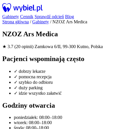
Gabinety
Cennik
Sprawdź odcień
Blog
Strona główna
/
Gabinety
/
NZOZ Ars Medica
NZOZ Ars Medica
★ 3.7 (20 opinii)
Zamkowa 6/II, 99-300 Kutno, Polska
Pacjenci wspominają często
✓
dobrzy lekarze
✓
pomocna recepcja
✓
szybko do odbioru
✓
duży parking
✓
idzie wszystko załatwić
Godziny otwarcia
poniedziałek: 08:00–18:00
wtorek: 08:00–18:00
środa: 08:00–18:00