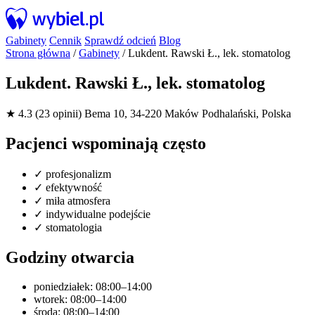
Gabinety
Cennik
Sprawdź odcień
Blog
Strona główna
/
Gabinety
/
Lukdent. Rawski Ł., lek. stomatolog
Lukdent. Rawski Ł., lek. stomatolog
★ 4.3 (23 opinii)
Bema 10, 34-220 Maków Podhalański, Polska
Pacjenci wspominają często
✓
profesjonalizm
✓
efektywność
✓
miła atmosfera
✓
indywidualne podejście
✓
stomatologia
Godziny otwarcia
poniedziałek: 08:00–14:00
wtorek: 08:00–14:00
środa: 08:00–14:00