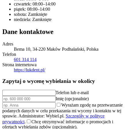
czwartek: 08:00–14:00
piątek: 08:00–14:00
sobota: Zamknięte
niedziela: Zamknięte
Dane kontaktowe
Adres
Bema 10, 34-220 Maków Podhalański, Polska
Telefon
601 314 114
Strona internetowa
https://lukdent.pl/
Zapytaj o wycenę wybielania w okolicy
Telefon lub e-mail
Imię (opcjonalnie)
Wyrażam zgodę na przetwarzanie
podanych danych w celu przekazania mi wyceny i kontaktu w tej
sprawie. Administrator: Wybiel.pl.
Szczegóły w polityce
prywatności
.
Chcę otrzymywać informacje o promocjach i
ofertach wybielania zębów (opcjonalnie).