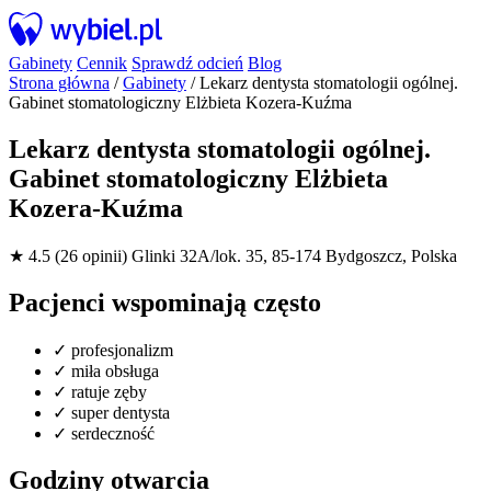
Gabinety
Cennik
Sprawdź odcień
Blog
Strona główna
/
Gabinety
/
Lekarz dentysta stomatologii ogólnej.
Gabinet stomatologiczny Elżbieta Kozera-Kuźma
Lekarz dentysta stomatologii ogólnej.
Gabinet stomatologiczny Elżbieta
Kozera-Kuźma
★ 4.5 (26 opinii)
Glinki 32A/lok. 35, 85-174 Bydgoszcz, Polska
Pacjenci wspominają często
✓
profesjonalizm
✓
miła obsługa
✓
ratuje zęby
✓
super dentysta
✓
serdeczność
Godziny otwarcia