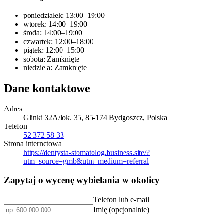
poniedziałek: 13:00–19:00
wtorek: 14:00–19:00
środa: 14:00–19:00
czwartek: 12:00–18:00
piątek: 12:00–15:00
sobota: Zamknięte
niedziela: Zamknięte
Dane kontaktowe
Adres
Glinki 32A/lok. 35, 85-174 Bydgoszcz, Polska
Telefon
52 372 58 33
Strona internetowa
https://dentysta-stomatolog.business.site/?
utm_source=gmb&utm_medium=referral
Zapytaj o wycenę wybielania w okolicy
Telefon lub e-mail
Imię (opcjonalnie)