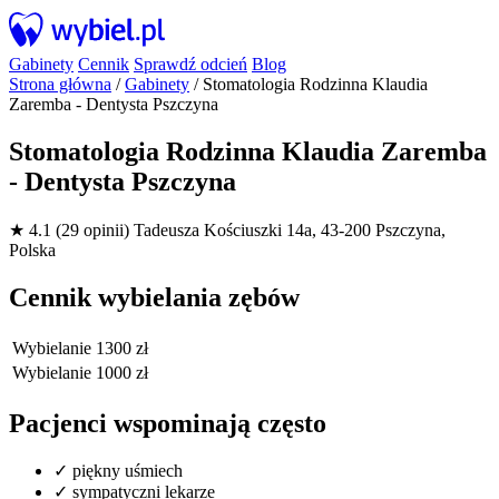
Gabinety
Cennik
Sprawdź odcień
Blog
Strona główna
/
Gabinety
/
Stomatologia Rodzinna Klaudia
Zaremba - Dentysta Pszczyna
Stomatologia Rodzinna Klaudia Zaremba
- Dentysta Pszczyna
★ 4.1 (29 opinii)
Tadeusza Kościuszki 14a, 43-200 Pszczyna,
Polska
Cennik wybielania zębów
Wybielanie
1300 zł
Wybielanie
1000 zł
Pacjenci wspominają często
✓
piękny uśmiech
✓
sympatyczni lekarze