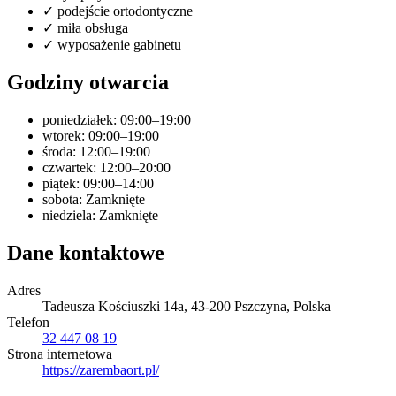
✓
podejście ortodontyczne
✓
miła obsługa
✓
wyposażenie gabinetu
Godziny otwarcia
poniedziałek: 09:00–19:00
wtorek: 09:00–19:00
środa: 12:00–19:00
czwartek: 12:00–20:00
piątek: 09:00–14:00
sobota: Zamknięte
niedziela: Zamknięte
Dane kontaktowe
Adres
Tadeusza Kościuszki 14a, 43-200 Pszczyna, Polska
Telefon
32 447 08 19
Strona internetowa
https://zarembaort.pl/