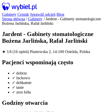
Gabinety
Cennik
Sprawdź odcień
Blog
Strona główna
/
Gabinety
/
Jardent - Gabinety stomatologiczne
Bożena Jarlińska, Rafał Jarliński
Jardent - Gabinety stomatologiczne
Bożena Jarlińska, Rafał Jarliński
★ 3.8 (16 opinii)
Piastowska 2, 14-100 Ostróda, Polska
Pacjenci wspominają często
✓
dobrze
✓
fachowo
✓
delikatnie
✓
tanie
✓
zero bólu
Godziny otwarcia