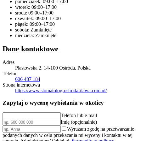
poniedziałek: 09:00–17:00
wtorek: 09:00–17:00
środa: 09:00–17:00
czwartek: 09:00–17:00
piątek: 09:00–17:00
sobota: Zamknięte
niedziela: Zamknięte
Dane kontaktowe
Adres
Piastowska 2, 14-100 Ostróda, Polska
Telefon
606 487 184
Strona internetowa
https://www.stomatolog-ostroda-ilawa.com.pl/
Zapytaj o wycenę wybielania w okolicy
Telefon lub e-mail
Imię (opcjonalnie)
Wyrażam zgodę na przetwarzanie
podanych danych w celu przekazania mi wyceny i kontaktu w tej
sprawie. Administrator: Wybiel.pl.
Szczegóły w polityce