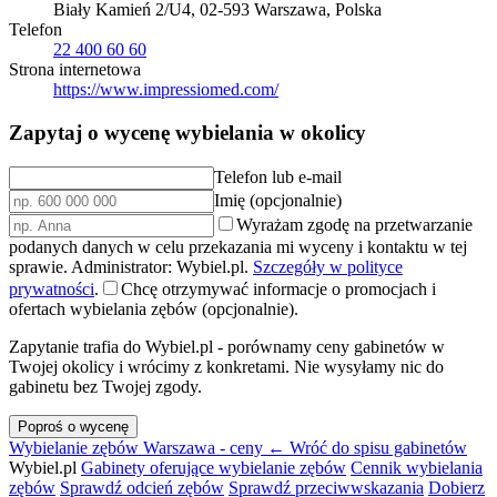
Biały Kamień 2/U4, 02-593 Warszawa, Polska
Telefon
22 400 60 60
Strona internetowa
https://www.impressiomed.com/
Zapytaj o wycenę wybielania w okolicy
Telefon lub e-mail
Imię (opcjonalnie)
Wyrażam zgodę na przetwarzanie
podanych danych w celu przekazania mi wyceny i kontaktu w tej
sprawie. Administrator: Wybiel.pl.
Szczegóły w polityce
prywatności
.
Chcę otrzymywać informacje o promocjach i
ofertach wybielania zębów (opcjonalnie).
Zapytanie trafia do Wybiel.pl - porównamy ceny gabinetów w
Twojej okolicy i wrócimy z konkretami. Nie wysyłamy nic do
gabinetu bez Twojej zgody.
Poproś o wycenę
Wybielanie zębów Warszawa - ceny
← Wróć do spisu gabinetów
Wybiel.pl
Gabinety oferujące wybielanie zębów
Cennik wybielania
zębów
Sprawdź odcień zębów
Sprawdź przeciwwskazania
Dobierz