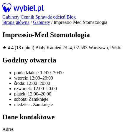
Gabinety
Cennik
Sprawdź odcień
Blog
Strona główna
/
Gabinety
/
Impressio-Med Stomatologia
Impressio-Med Stomatologia
★ 4.4 (18 opinii)
Biały Kamień 2/U4, 02-593 Warszawa, Polska
Godziny otwarcia
poniedziałek: 12:00–20:00
wtorek: 12:00–20:00
środa: 12:00–20:00
czwartek: 12:00–20:00
piątek: 12:00–20:00
sobota: Zamknięte
niedziela: Zamknięte
Dane kontaktowe
Adres