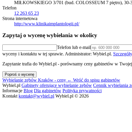
MIŁKOWSKIEGO 3/701 (bud. COLOSSEUM 7 piętro), 30-34
Telefon
12 263 65 23
Strona internetowa
http://www.klinikaimplantologii.pl/
Zapytaj o wycenę wybielania w okolicy
Telefon lub e-mail
wyceny i kontaktu w tej sprawie. Administrator: Wybiel.pl.
Szczegóły
Zapytanie trafia do Wybiel.pl - porównamy ceny gabinetów w Twojej
Poproś o wycenę
Wybielanie zębów Kraków - ceny
← Wróć do spisu gabinetów
Wybiel.pl
Gabinety oferujące wybielanie zębów
Cennik wybielania 
Informacje
Blog
Dla gabinetów
Polityka prywatności
Kontakt
kontakt@wybiel.pl
Wybiel.pl © 2026