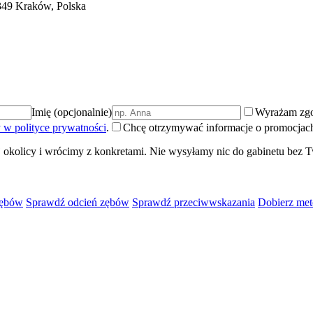
9 Kraków, Polska
Imię (opcjonalnie)
Wyrażam zgo
 w polityce prywatności
.
Chcę otrzymywać informacje o promocjach 
 okolicy i wrócimy z konkretami. Nie wysyłamy nic do gabinetu bez T
zębów
Sprawdź odcień zębów
Sprawdź przeciwwskazania
Dobierz met