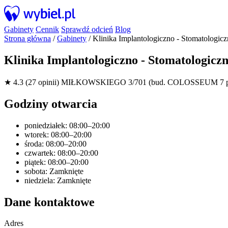
Gabinety
Cennik
Sprawdź odcień
Blog
Strona główna
/
Gabinety
/
Klinika Implantologiczno - Stomatologicz
Klinika Implantologiczno - Stomatologicz
★ 4.3 (27 opinii)
MIŁKOWSKIEGO 3/701 (bud. COLOSSEUM 7 piętr
Godziny otwarcia
poniedziałek: 08:00–20:00
wtorek: 08:00–20:00
środa: 08:00–20:00
czwartek: 08:00–20:00
piątek: 08:00–20:00
sobota: Zamknięte
niedziela: Zamknięte
Dane kontaktowe
Adres