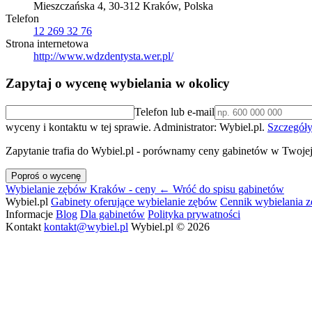
Mieszczańska 4, 30-312 Kraków, Polska
Telefon
12 269 32 76
Strona internetowa
http://www.wdzdentysta.wer.pl/
Zapytaj o wycenę wybielania w okolicy
Telefon lub e-mail
wyceny i kontaktu w tej sprawie. Administrator: Wybiel.pl.
Szczegóły
Zapytanie trafia do Wybiel.pl - porównamy ceny gabinetów w Twojej
Poproś o wycenę
Wybielanie zębów Kraków - ceny
← Wróć do spisu gabinetów
Wybiel.pl
Gabinety oferujące wybielanie zębów
Cennik wybielania 
Informacje
Blog
Dla gabinetów
Polityka prywatności
Kontakt
kontakt@wybiel.pl
Wybiel.pl © 2026