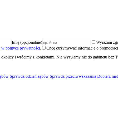
Imię (opcjonalnie)
Wyrażam zgo
 w polityce prywatności
.
Chcę otrzymywać informacje o promocjach 
 okolicy i wrócimy z konkretami. Nie wysyłamy nic do gabinetu bez T
zębów
Sprawdź odcień zębów
Sprawdź przeciwwskazania
Dobierz met