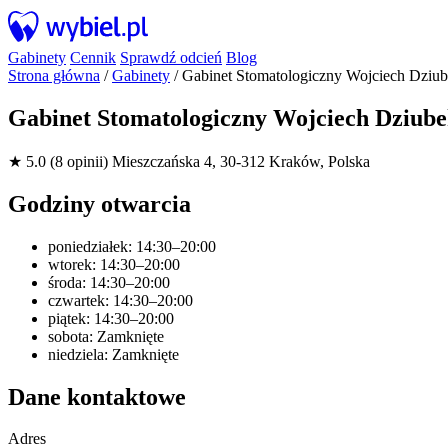
Gabinety
Cennik
Sprawdź odcień
Blog
Strona główna
/
Gabinety
/
Gabinet Stomatologiczny Wojciech Dziu
Gabinet Stomatologiczny Wojciech Dziub
★ 5.0 (8 opinii)
Mieszczańska 4, 30-312 Kraków, Polska
Godziny otwarcia
poniedziałek: 14:30–20:00
wtorek: 14:30–20:00
środa: 14:30–20:00
czwartek: 14:30–20:00
piątek: 14:30–20:00
sobota: Zamknięte
niedziela: Zamknięte
Dane kontaktowe
Adres