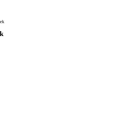
bek
ek