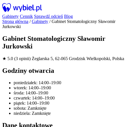
Gabinety
Cennik
Sprawdź odcień
Blog
Strona główna
/
Gabinety
/
Gabinet Stomatologiczny Sławomir
Jurkowski
Gabinet Stomatologiczny Sławomir
Jurkowski
★ 5.0 (3 opinii)
Żeglarska 5, 62-065 Grodzisk Wielkopolski, Polska
Godziny otwarcia
poniedziałek: 14:00–19:00
wtorek: 14:00–19:00
środa: 14:00–19:00
czwartek: 14:00–19:00
piątek: 14:00–19:00
sobota: Zamknięte
niedziela: Zamknięte
Dane kontaktowe