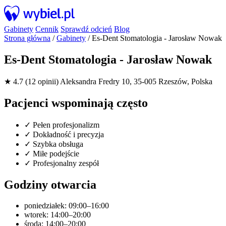
Gabinety
Cennik
Sprawdź odcień
Blog
Strona główna
/
Gabinety
/
Es-Dent Stomatologia - Jarosław Nowak
Es-Dent Stomatologia - Jarosław Nowak
★ 4.7 (12 opinii)
Aleksandra Fredry 10, 35-005 Rzeszów, Polska
Pacjenci wspominają często
✓
Pełen profesjonalizm
✓
Dokładność i precyzja
✓
Szybka obsługa
✓
Miłe podejście
✓
Profesjonalny zespół
Godziny otwarcia
poniedziałek: 09:00–16:00
wtorek: 14:00–20:00
środa: 14:00–20:00