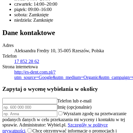
czwartek: 14:00–20:00
piątek: 09:00–16:00
sobota: Zamknięte
niedziela: Zamknięte
Dane kontaktowe
Adres
Aleksandra Fredry 10, 35-005 Rzeszów, Polska
Telefon
17 852 28 62
Strona internetowa
http://es-dent.com.pl/?
utm_source=Google&utm_medium=Organic&utm_campaig
Zapytaj o wycenę wybielania w okolicy
Telefon lub e-mail
Imię (opcjonalnie)
Wyrażam zgodę na przetwarzanie
podanych danych w celu przekazania mi wyceny i kontaktu w tej
sprawie. Administrator: Wybiel.pl.
Szczegóły w polityce
prywatności
.
Chcę otrzymywać informacje o promocjach i