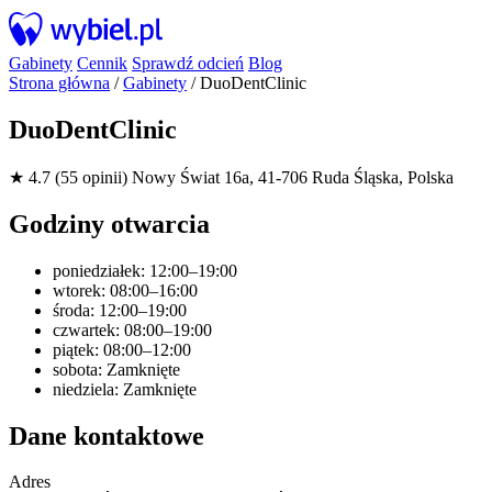
Gabinety
Cennik
Sprawdź odcień
Blog
Strona główna
/
Gabinety
/
DuoDentClinic
DuoDentClinic
★ 4.7 (55 opinii)
Nowy Świat 16a, 41-706 Ruda Śląska, Polska
Godziny otwarcia
poniedziałek: 12:00–19:00
wtorek: 08:00–16:00
środa: 12:00–19:00
czwartek: 08:00–19:00
piątek: 08:00–12:00
sobota: Zamknięte
niedziela: Zamknięte
Dane kontaktowe
Adres