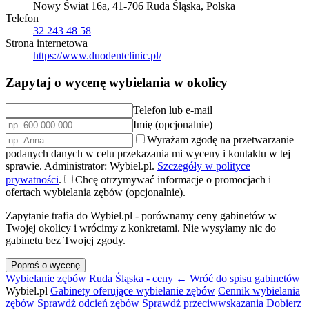
Nowy Świat 16a, 41-706 Ruda Śląska, Polska
Telefon
32 243 48 58
Strona internetowa
https://www.duodentclinic.pl/
Zapytaj o wycenę wybielania w okolicy
Telefon lub e-mail
Imię (opcjonalnie)
Wyrażam zgodę na przetwarzanie
podanych danych w celu przekazania mi wyceny i kontaktu w tej
sprawie. Administrator: Wybiel.pl.
Szczegóły w polityce
prywatności
.
Chcę otrzymywać informacje o promocjach i
ofertach wybielania zębów (opcjonalnie).
Zapytanie trafia do Wybiel.pl - porównamy ceny gabinetów w
Twojej okolicy i wrócimy z konkretami. Nie wysyłamy nic do
gabinetu bez Twojej zgody.
Poproś o wycenę
Wybielanie zębów Ruda Śląska - ceny
← Wróć do spisu gabinetów
Wybiel.pl
Gabinety oferujące wybielanie zębów
Cennik wybielania
zębów
Sprawdź odcień zębów
Sprawdź przeciwwskazania
Dobierz