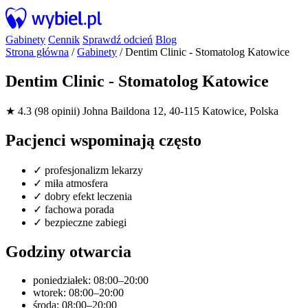
Gabinety
Cennik
Sprawdź odcień
Blog
Strona główna
/
Gabinety
/
Dentim Clinic - Stomatolog Katowice
Dentim Clinic - Stomatolog Katowice
★ 4.3 (98 opinii)
Johna Baildona 12, 40-115 Katowice, Polska
Pacjenci wspominają często
✓
profesjonalizm lekarzy
✓
miła atmosfera
✓
dobry efekt leczenia
✓
fachowa porada
✓
bezpieczne zabiegi
Godziny otwarcia
poniedziałek: 08:00–20:00
wtorek: 08:00–20:00
środa: 08:00–20:00