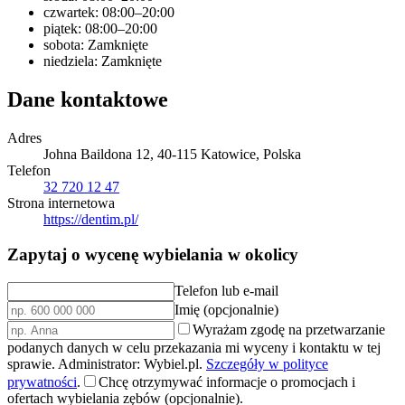
czwartek: 08:00–20:00
piątek: 08:00–20:00
sobota: Zamknięte
niedziela: Zamknięte
Dane kontaktowe
Adres
Johna Baildona 12, 40-115 Katowice, Polska
Telefon
32 720 12 47
Strona internetowa
https://dentim.pl/
Zapytaj o wycenę wybielania w okolicy
Telefon lub e-mail
Imię (opcjonalnie)
Wyrażam zgodę na przetwarzanie
podanych danych w celu przekazania mi wyceny i kontaktu w tej
sprawie. Administrator: Wybiel.pl.
Szczegóły w polityce
prywatności
.
Chcę otrzymywać informacje o promocjach i
ofertach wybielania zębów (opcjonalnie).