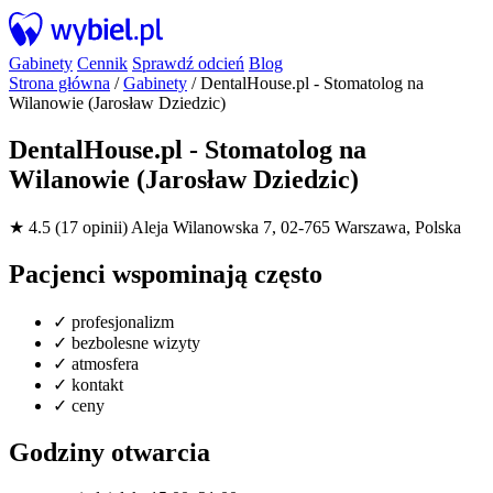
Gabinety
Cennik
Sprawdź odcień
Blog
Strona główna
/
Gabinety
/
DentalHouse.pl - Stomatolog na
Wilanowie (Jarosław Dziedzic)
DentalHouse.pl - Stomatolog na
Wilanowie (Jarosław Dziedzic)
★ 4.5 (17 opinii)
Aleja Wilanowska 7, 02-765 Warszawa, Polska
Pacjenci wspominają często
✓
profesjonalizm
✓
bezbolesne wizyty
✓
atmosfera
✓
kontakt
✓
ceny
Godziny otwarcia