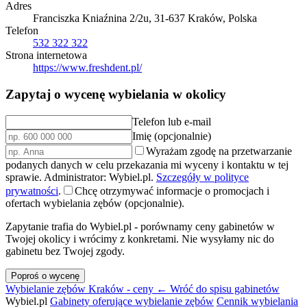
Adres
Franciszka Kniaźnina 2/2u, 31-637 Kraków, Polska
Telefon
532 322 322
Strona internetowa
https://www.freshdent.pl/
Zapytaj o wycenę wybielania w okolicy
Telefon lub e-mail
Imię (opcjonalnie)
Wyrażam zgodę na przetwarzanie
podanych danych w celu przekazania mi wyceny i kontaktu w tej
sprawie. Administrator: Wybiel.pl.
Szczegóły w polityce
prywatności
.
Chcę otrzymywać informacje o promocjach i
ofertach wybielania zębów (opcjonalnie).
Zapytanie trafia do Wybiel.pl - porównamy ceny gabinetów w
Twojej okolicy i wrócimy z konkretami. Nie wysyłamy nic do
gabinetu bez Twojej zgody.
Poproś o wycenę
Wybielanie zębów Kraków - ceny
← Wróć do spisu gabinetów
Wybiel.pl
Gabinety oferujące wybielanie zębów
Cennik wybielania