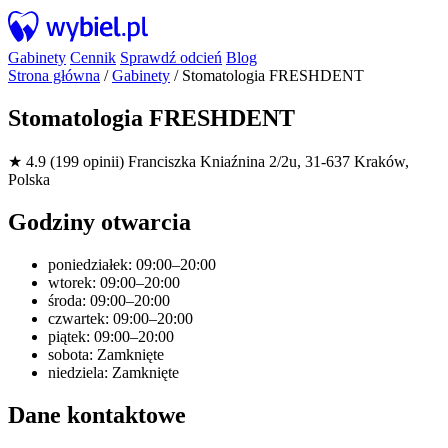
Gabinety
Cennik
Sprawdź odcień
Blog
Strona główna
/
Gabinety
/
Stomatologia FRESHDENT
Stomatologia FRESHDENT
★ 4.9 (199 opinii)
Franciszka Kniaźnina 2/2u, 31-637 Kraków,
Polska
Godziny otwarcia
poniedziałek: 09:00–20:00
wtorek: 09:00–20:00
środa: 09:00–20:00
czwartek: 09:00–20:00
piątek: 09:00–20:00
sobota: Zamknięte
niedziela: Zamknięte
Dane kontaktowe