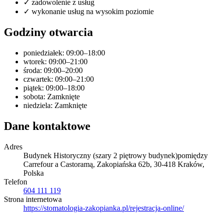
✓
zadowolenie z usług
✓
wykonanie usług na wysokim poziomie
Godziny otwarcia
poniedziałek: 09:00–18:00
wtorek: 09:00–21:00
środa: 09:00–20:00
czwartek: 09:00–21:00
piątek: 09:00–18:00
sobota: Zamknięte
niedziela: Zamknięte
Dane kontaktowe
Adres
Budynek Historyczny (szary 2 piętrowy budynek)pomiędzy
Carrefour a Castoramą, Zakopiańska 62b, 30-418 Kraków,
Polska
Telefon
604 111 119
Strona internetowa
https://stomatologia-zakopianka.pl/rejestracja-online/