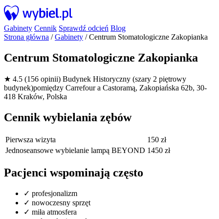
Gabinety
Cennik
Sprawdź odcień
Blog
Strona główna
/
Gabinety
/
Centrum Stomatologiczne Zakopianka
Centrum Stomatologiczne Zakopianka
★ 4.5 (156 opinii)
Budynek Historyczny (szary 2 piętrowy
budynek)pomiędzy Carrefour a Castoramą, Zakopiańska 62b, 30-
418 Kraków, Polska
Cennik wybielania zębów
Pierwsza wizyta
150 zł
Jednoseansowe wybielanie lampą BEYOND
1450 zł
Pacjenci wspominają często
✓
profesjonalizm
✓
nowoczesny sprzęt
✓
miła atmosfera