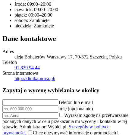
środa: 09:00–20:00
czwartek: 09:00–20:00
piątek: 09:00–20:00
sobota: Zamknięte
niedziela: Zamknięte
Dane kontaktowe
Adres
aleja Bohaterów Warszawy 17, 70-372 Szczecin, Polska
Telefon
91 829 94 44
Strona internetowa
http://klinika-nova.pl/
Zapytaj o wycenę wybielania w okolicy
Telefon lub e-mail
Imię (opcjonalnie)
Wyrażam zgodę na przetwarzanie
podanych danych w celu przekazania mi wyceny i kontaktu w tej
sprawie. Administrator: Wybiel.pl.
Szczegóły w polityce
prywatności
.
Chcę otrzymywać informacje o promocjach i