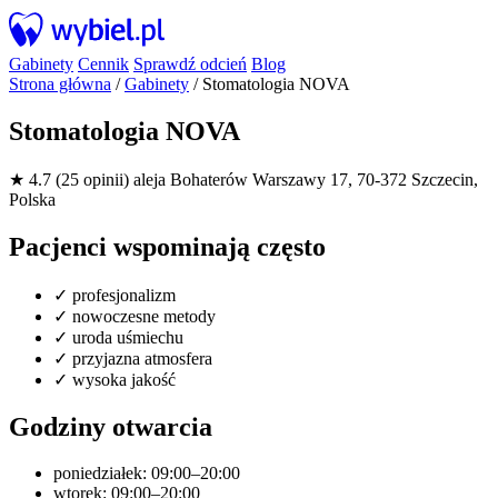
Gabinety
Cennik
Sprawdź odcień
Blog
Strona główna
/
Gabinety
/
Stomatologia NOVA
Stomatologia NOVA
★ 4.7 (25 opinii)
aleja Bohaterów Warszawy 17, 70-372 Szczecin,
Polska
Pacjenci wspominają często
✓
profesjonalizm
✓
nowoczesne metody
✓
uroda uśmiechu
✓
przyjazna atmosfera
✓
wysoka jakość
Godziny otwarcia
poniedziałek: 09:00–20:00
wtorek: 09:00–20:00