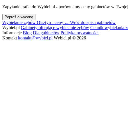
Zapytanie trafia do Wybiel.pl - porównamy ceny gabinetów w Twojej
Poproś o wycenę
Wybielanie zębów Olsztyn - ceny
← Wróć do spisu gabinetów
Wybiel.pl
Gabinety oferujące wybielanie zębów
Cennik wybielania 
Informacje
Blog
Dla gabinetów
Polityka prywatności
Kontakt
kontakt@wybiel.pl
Wybiel.pl © 2026