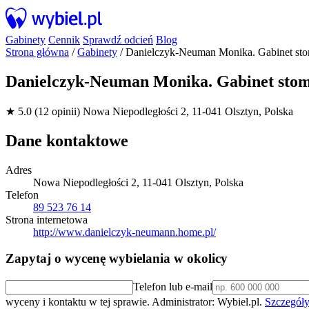
Gabinety
Cennik
Sprawdź odcień
Blog
Strona główna
/
Gabinety
/
Danielczyk-Neuman Monika. Gabinet sto
Danielczyk-Neuman Monika. Gabinet stom
★ 5.0 (12 opinii)
Nowa Niepodległości 2, 11-041 Olsztyn, Polska
Dane kontaktowe
Adres
Nowa Niepodległości 2, 11-041 Olsztyn, Polska
Telefon
89 523 76 14
Strona internetowa
http://www.danielczyk-neumann.home.pl/
Zapytaj o wycenę wybielania w okolicy
Telefon lub e-mail
wyceny i kontaktu w tej sprawie. Administrator: Wybiel.pl.
Szczegóły