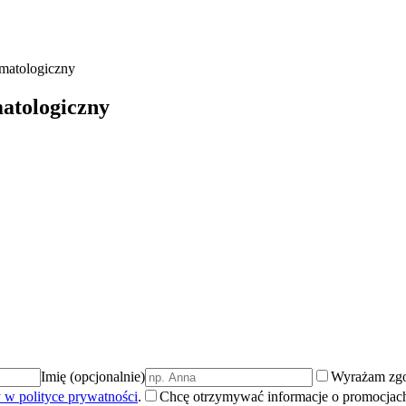
matologiczny
atologiczny
Imię (opcjonalnie)
Wyrażam zgo
 w polityce prywatności
.
Chcę otrzymywać informacje o promocjach 