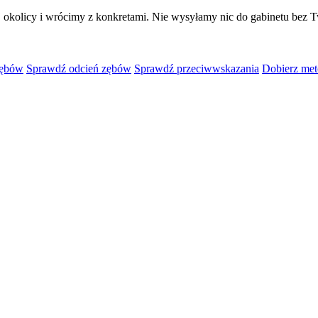
 okolicy i wrócimy z konkretami. Nie wysyłamy nic do gabinetu bez T
zębów
Sprawdź odcień zębów
Sprawdź przeciwwskazania
Dobierz met