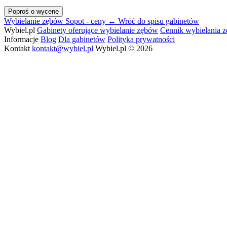
Poproś o wycenę
Wybielanie zębów Sopot - ceny
← Wróć do spisu gabinetów
Wybiel.pl
Gabinety oferujące wybielanie zębów
Cennik wybielania 
Informacje
Blog
Dla gabinetów
Polityka prywatności
Kontakt
kontakt@wybiel.pl
Wybiel.pl © 2026