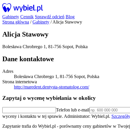
Gabinety
Cennik
Sprawdź odcień
Blog
Strona główna
/
Gabinety
/
Alicja Stawowy
Alicja Stawowy
Bolesława Chrobrego 1, 81-756 Sopot, Polska
Dane kontaktowe
Adres
Bolesława Chrobrego 1, 81-756 Sopot, Polska
Strona internetowa
http://maredent.dentysta-stomatolog.com/
Zapytaj o wycenę wybielania w okolicy
Telefon lub e-mail
wyceny i kontaktu w tej sprawie. Administrator: Wybiel.pl.
Szczegóły
Zapytanie trafia do Wybiel.pl - porównamy ceny gabinetów w Twojej