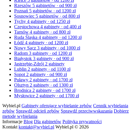
Kielce
5 gabinetów · od 1200 zł
Rzeszów
5 gabinetów · od 900 zł
Poznań
5 gabinetów · od 1200 zł
Sosnowiec
5 gabinetów · od 800 zł
Tychy
4 gabinety · od 1250 zł
Częstochowa
4 gabinety · od 400 zł
Tarnów
4 gabinety · od 800 zł
Ruda Śląska
4 gabinety · od 1200 zł
Łódź
4 gabinety · od 1200 zł
Nowy Sącz
3 gabinety · od 1000 zł
Radom
3 gabinety · od 1200 zł
Białystok
3 gabinety · od 900 zł
Jastrzębie-Zdrój
2 gabinety
Lublin
2 gabinety · od 1100 zł
Sopot
2 gabinety · od 900 zł
Puławy
2 gabinety · od 1700 zł
Olsztyn
2 gabinety · od 1300 zł
Brodnica
2 gabinety · od 1700 zł
Mysłowice
2 gabinety · od 1700 zł
Wybiel.pl
Gabinety oferujące wybielanie zębów
Cennik wybielania
zębów
Sprawdź odcień zębów
Sprawdź przeciwwskazania
Dobierz
metodę wybielania
Informacje
Blog
Dla gabinetów
Polityka prywatności
Kontakt
kontakt@wybiel.pl
Wybiel.pl © 2026