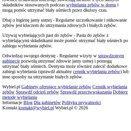
składników stosowanych podczas
wybielania zębów w domu
i
mogą pomóc utrzymać biały uśmiech przez dłuższy czas.
Dbaj o higienę jamy ustnej - Regularne szczotkowanie i nitkowanie
zębów jest kluczem do utrzymania zdrowych i białych zębów.
Używaj wybielających past do zębów - Pasta do zębów z
wybielającymi składnikami może pomóc utrzymać biały uśmiech po
zabiegu wybielania zębów.
Odwiedzaj swojego dentystę - Regularne wizyty w
sprawdzonym
gabinecie
pozwolą utrzymać zdrowie jamy ustnej i pomogą
utrzymać biały uśmiech. Dentysta może również zalecić dodatkowe
zabiegi wybielania (sprawdź aktualny
cennik wybielania zębów
) lub
inne sposoby na utrzymanie białych zębów.
Wybiel.pl
Gabinety oferujące wybielanie zębów
Cennik wybielania
zębów
Sprawdź odcień zębów
Sprawdź przeciwwskazania
Dobierz
metodę wybielania
Informacje
Blog
Dla gabinetów
Polityka prywatności
Kontakt
kontakt@wybiel.pl
Wybiel.pl © 2026