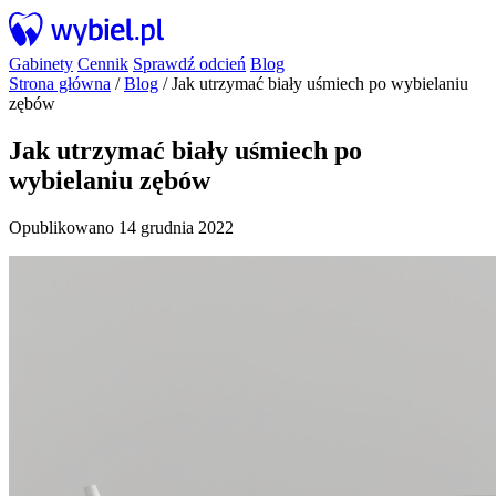
Gabinety
Cennik
Sprawdź odcień
Blog
Strona główna
/
Blog
/
Jak utrzymać biały uśmiech po wybielaniu
zębów
Jak utrzymać biały uśmiech po
wybielaniu zębów
Opublikowano 14 grudnia 2022