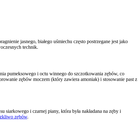
pragnienie jasnego, białego uśmiechu często postrzegane jest jako
woczesnych technik.
amienia pumeksowego i octu winnego do szczotkowania zębów, co
 szorowanie zębów moczem (który zawiera amoniak) i stosowanie past z
 siarkowego i czarnej piany, która była nakładana na zęby i
szkliwo zębów
.