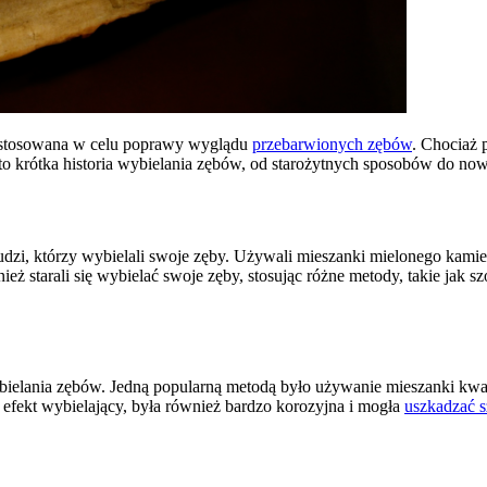
a stosowana w celu poprawy wyglądu
przebarwionych zębów
. Chociaż 
to krótka historia wybielania zębów, od starożytnych sposobów do no
h ludzi, którzy wybielali swoje zęby. Używali mieszanki mielonego k
ież starali się wybielać swoje zęby, stosując różne metody, takie jak
ielania zębów. Jedną popularną metodą było używanie mieszanki kwasu
efekt wybielający, była również bardzo korozyjna i mogła
uszkadzać 