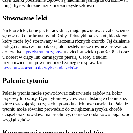
czyli tkanki podziemne zębów, są naturalnie jaśniejsze od szkliwa i
mogą być widoczne przez przezroczyste szkliwo.
Stosowane leki
Niektóre leki, takie jak tetracyklina, mogą powodować zabarwienie
zębów na kolor brunatny lub żółty. Tetracyklina jest antybiotykiem,
który może być stosowany w leczeniu różnych chorób. Jej działanie
polega na niszczeniu bakterii, ale niestety może również prowadzić
do trwałych
przebarwień zębów
u dzieci w wieku poniżej 8 lat oraz
u kobiet w ciąży lub karmiących piersią. Osoby z takimi
przebarwieniami powinny przed zabiegiem sprawdzić
przeciwwskazania do wybielania zębów
.
Palenie tytoniu
Palenie tytoniu może spowodować zabarwienie zębów na kolor
brązowy lub szary. Dym tytoniowy zawiera substancje chemiczne,
które osadzają się na zębach i powodują ich przebarwienia. Palenie
tytoniu może również prowadzić do zwiększenia ryzyka chorób
dziąseł oraz powstawania próchnicy, co może dodatkowo pogarszać
wygląd zębów.
Konsumpcja pewnych produktów