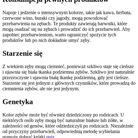
Napoje i jedzenie o intensywnym kolorze, takie jak kawa, herbata,
czerwone wino, buraki czy jagody, mogą powodować
przebarwienia na zębach. Te produkty zawierają barwniki, które
mogą osadzać się na zębach i prowadzić do ich przebarwień. Aby
zapobiec przebarwieniom, warto ograniczyć spożycie tych
produktów lub po nich dokładnie umyć zęby.
Starzenie się
Z wiekiem zęby mogą ciemnieć, ponieważ szkliwo staje się cieńsze
i ujawnia się biała tkanka podziemna zębów. Szkliwo jest naturalnie
przezroczyste i ujawnia białą tkankę podziemną, gdy jest cieńsze.
Starzenie się jest jednym z głównych czynników, które prowadzą do
ciemnienia zębów, ale nie jest jedynym.
Genetyka
Kolor zębów może być również dziedziczony po rodzicach. U
niektórych osób zęby mogą być naturalnie białsze lub żółte, w
zależności od genów, które odziedziczyli po rodzicach. Niezależnie
od przyczyny przebarwień, odpowiednią metodę wybielania
pomoże dobrać krótki
quiz
.